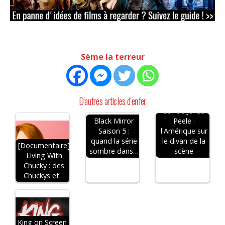
Sème la terreur
D'autres articles d'enfer
"Us" de Jordan
Black Mirror
Peele :
Saison 5 :
l'Amérique sur
quand la série
le divan de la
[Documentaire]
sombre dans…
scène
Living With
Chucky : des
Chuckys et…
King on Screen :