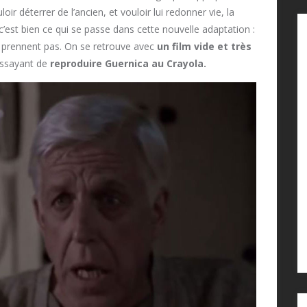
loir déterrer de l’ancien, et vouloir lui redonner vie, la
’est bien ce qui se passe dans cette nouvelle adaptation :
ne prennent pas. On se retrouve avec
un film vide et très
 essayant de
reproduire Guernica au Crayola.