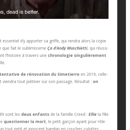
sentiel d’y apporter sa griffe, qui rendra alors la copie
e que fait le sublimissime
Ça d’Andy Muschietti
, qui réussi
nt l’histoire à travers une
chronologie singulièrement
le.
tentative de rénovation du Simetierre
en 2019, celle-
t viendra tout piétiner sur son passage. Résultat :
on
89 sont les
deux enfants
de la famille Creed :
Ellie
la fille
 de
questionner la mort
, le petit garçon ayant pour rôle
’un tout petit et innocent bambin en couches culottes