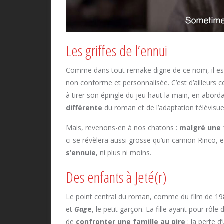
Les griffes de l’ennui
Comme dans tout remake digne de ce nom, il est es
non conforme et personnalisée. C’est d’ailleurs c
à tirer son épingle du jeu haut la main, en aborda
différente
du roman et de l’adaptation télévisuel
Mais, revenons-en à nos chatons :
malgré une 
ci se révèlera aussi grosse qu’un camion Rinco, e
s’ennuie
, ni plus ni moins.
Des enfants à Jeté(r)
Le point central du roman, comme du film de 19
et
Gag
e
, le petit garçon. La fille ayant pour rôle
de
confronter une famille au pire
: la perte d