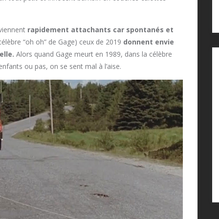
eviennent
rapidement attachants car spontanés et
célèbre “oh oh” de Gage) ceux de 2019
donnent envie
elle.
Alors quand Gage meurt en 1989, dans la célèbre
nfants ou pas, on se sent mal à l’aise.