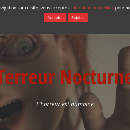
vigation sur ce site, vous acceptez
l‘utilisation de cookies
pour nos
LITTÉRATURE
FESTIVALS
IDÉES DE FILMS À VOIR
PAROLE D’HORR
Accepter
Rejeter
Terreur Nocturn
L'horreur est humaine