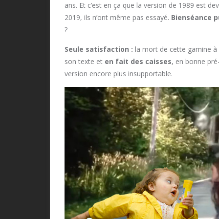
ans. Et c’est en ça que la version de 1989 est de
2019, ils n’ont même pas essayé.
Bienséance p
?
Seule satisfaction :
la mort de cette gamine à c
son texte et
en fait des caisses
, en bonne pré-
version encore plus insupportable.