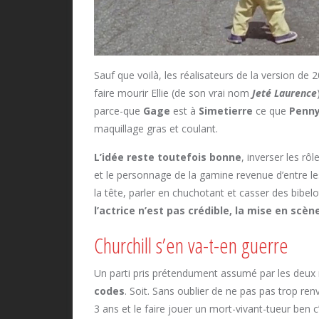
Sauf que voilà, les réalisateurs de la version de
faire mourir Ellie (de son vrai nom
Jeté Laurence
parce-que
Gage
est à
Simetierre
ce que
Penn
maquillage gras et coulant.
L’idée reste toutefois bonne
, inverser les rôl
et le personnage de la gamine revenue d’entre l
la tête, parler en chuchotant et casser des bibelo
l’actrice n’est pas crédible, la mise en scèn
Churchill s’en va-t-en guerre
Un parti pris prétendument assumé par les deux r
codes
. Soit. Sans oublier de ne pas pas trop re
3 ans et le faire jouer un mort-vivant-tueur ben c