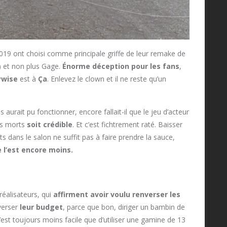
 2019 ont choisi comme principale griffe de leur remake de
) et non plus Gage.
Énorme déception pour les fans
,
ywise
est à
Ça
. Enlevez le clown et il ne reste qu’un
es aurait pu fonctionner, encore fallait-il que le jeu d’acteur
es morts
soit crédible
. Et c’est fichtrement raté. Baisser
ts dans le salon ne suffit pas à faire prendre la sauce,
e l’est encore moins.
éalisateurs, qui
affirment avoir voulu renverser les
nverser
leur budget
, parce que bon, diriger un bambin de
’est toujours moins facile que d’utiliser une gamine de 13