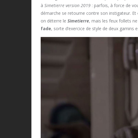
à
Simetierre version 2019
: parfois, à force de vou
démarche se retourne contre son instigateur. Et c
on déterre le
Simetierre
, mais les feux follets 
fade
, sorte d’exercice de style de deux gamins