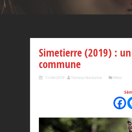
Simetierre (2019) : un
commune
11/04/2019
Terreur Nocturne
Films
Sèm