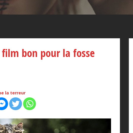
 film bon pour la fosse
e la terreur