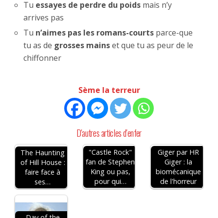
Tu
essayes de perdre du poids
mais n’y
arrives pas
Tu
n’aimes pas les romans-courts
parce-que
tu as de
grosses mains
et que tu as peur de le
chiffonner
Sème la terreur
D'autres articles d'enfer
"Castle Rock"
Giger par HR
The Haunting
fan de Stephen
Giger : la
of Hill House :
King ou pas,
biomécanique
faire face à
pour qui…
de l'horreur
ses…
Day of the