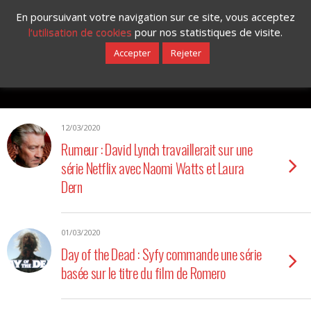
En poursuivant votre navigation sur ce site, vous acceptez
l‘utilisation de cookies
pour nos statistiques de visite.
Accepter
Rejeter
Catégories ›
Séries
12/03/2020
Rumeur : David Lynch travaillerait sur une
série Netflix avec Naomi Watts et Laura
Dern
01/03/2020
Day of the Dead : Syfy commande une série
basée sur le titre du film de Romero