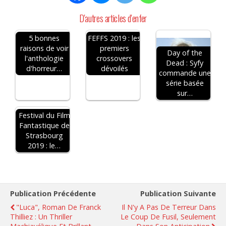
D'autres articles d'enfer
5 bonnes
FEFFS 2019 : les
raisons de voir
premiers
Day of the
l'anthologie
crossovers
Dead : Syfy
d'horreur…
dévoilés
commande une
série basée
sur…
Festival du Film
Fantastique de
Strasbourg
2019 : le…
Publication Précédente
Publication Suivante
"Luca", Roman De Franck
Il N'y A Pas De Terreur Dans
Thilliez : Un Thriller
Le Coup De Fusil, Seulement