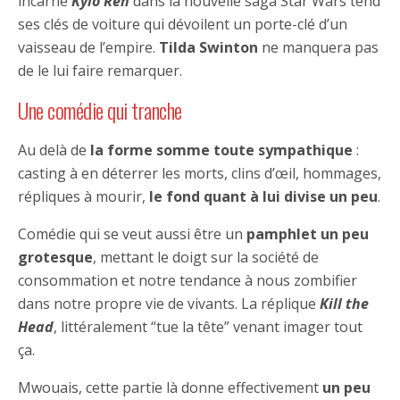
incarne
Kylo Ren
dans la nouvelle saga Star Wars tend
ses clés de voiture qui dévoilent un porte-clé d’un
vaisseau de l’empire.
Tilda Swinton
ne manquera pas
de le lui faire remarquer.
Une comédie qui tranche
Au delà de
la forme somme toute sympathique
:
casting à en déterrer les morts, clins d’œil, hommages,
répliques à mourir,
le fond quant à lui divise un peu
.
Comédie qui se veut aussi être un
pamphlet un peu
grotesque
, mettant le doigt sur la société de
consommation et notre tendance à nous zombifier
dans notre propre vie de vivants. La réplique
Kill the
Head
, littéralement “tue la tête” venant imager tout
ça.
Mwouais, cette partie là donne effectivement
un peu