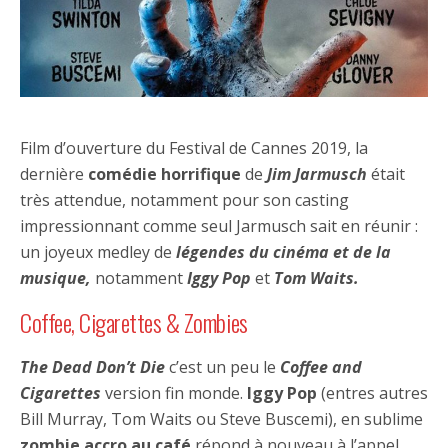
Film d’ouverture du Festival de Cannes 2019, la
dernière
comédie horrifique
de
Jim Jarmusch
était
très attendue, notamment pour son casting
impressionnant comme seul Jarmusch sait en réunir :
un joyeux medley de
légendes du cinéma et de la
musique,
notamment
Iggy Pop
et
Tom Waits.
Coffee, Cigarettes & Zombies
The Dead Don’t Die
c’est un peu le
Coffee and
Cigarettes
version fin monde.
Iggy Pop
(entres autres
Bill Murray, Tom Waits ou Steve Buscemi), en sublime
zombie accro au café
répond à nouveau à l’appel,