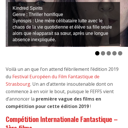
Kindred Spirits
Genre : Thriller horrifique
Synospis : Une mère célibataire lutte avec le
chaos de la vie quotidienne et élève sa fille seule
alors que réapparait sa sœur, après une longue
absence inexpliquée.
Voilà un an que l’on attend fébrilement l’édition 2019
du
Festival Européen du Film Fantastique de
Strasbourg
. Un an d’attente insoutenable dont on
commence à en voir le bout, puisque le FEFFS vient
d’annoncer la
première vague des films en
compétition pour cette édition 2019
!
Compétition Internationale Fantastique –
1èrs films