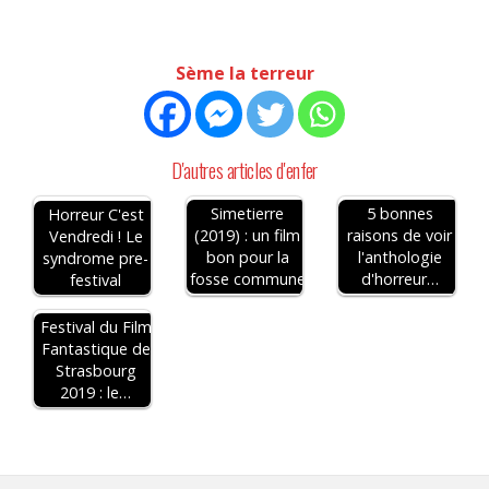
Sème la terreur
D'autres articles d'enfer
Simetierre
5 bonnes
Horreur C'est
(2019) : un film
raisons de voir
Vendredi ! Le
bon pour la
l'anthologie
syndrome pre-
fosse commune
d'horreur…
festival
Festival du Film
Fantastique de
Strasbourg
2019 : le…