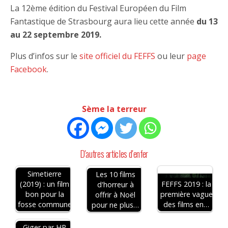
La 12ème édition du Festival Européen du Film
Fantastique de Strasbourg aura lieu cette année
du 13
au 22 septembre 2019.
Plus d’infos sur le
site officiel du FEFFS
ou leur
page
Facebook
.
Sème la terreur
D'autres articles d'enfer
Simetierre
Les 10 films
(2019) : un film
FEFFS 2019 : la
d'horreur à
bon pour la
première vague
offrir à Noël
fosse commune
des films en…
pour ne plus…
Giger par HR