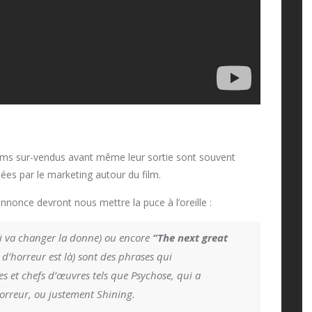
ilms sur-vendus avant même leur sortie sont souvent
ées par le marketing autour du film.
nnonce devront nous mettre la puce à l’oreille :
ui va changer la donne) ou encore
“The next great
d’horreur est là) sont des phrases qui
 et chefs d’œuvres tels que Psychose, qui a
orreur, ou justement Shining.