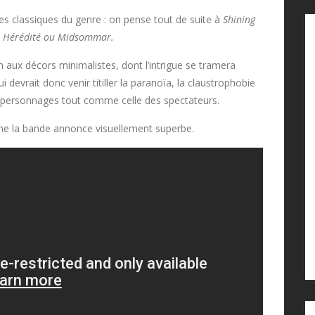
es classiques du genre : on pense tout de suite à
Shining
s
Hérédité ou Midsommar.
m aux décors minimalistes, dont l’intrigue se tramera
 devrait donc venir titiller la paranoïa, la claustrophobie
ses personnages tout comme celle des spectateurs.
gne la bande annonce visuellement superbe.