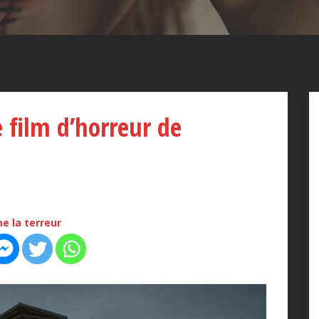
e film d’horreur de
e la terreur