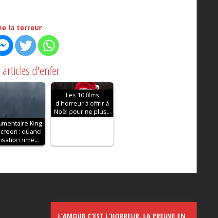
e la terreur
 articles d'enfer
Les 10 films
d'horreur à offrir à
Noël pour ne plus…
mentaire King
creen : quand
lisation rime…
L’AMOUR C’EST L’HORREUR. LA PREUVE EN