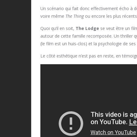
Un scénario qui fait donc effectivement écho à d
voire même
The Thing
ou encore les plus récent
Quoi qu’il en soit,
The Lodge
se veut être un fil
autour de cette famille recomposée. Un thriller qui
(le film est un huis-clos) et la psychologie de 
Le côté esthétique n’est pas en reste, en témoi