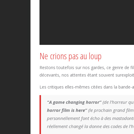
Ne crions pas au loup
Restons toutefois sur nos gardes, ce genre de f
décevants, nos attentes étant souvent surexploit
Les critiques elles-mêmes citées dans la bande-a
“A game changing horror”
(de l’horreur q
horror film is here”
(le prochain grand film 
personnellement font écho à des mastodontes
réellement changé la donne des codes de l’h