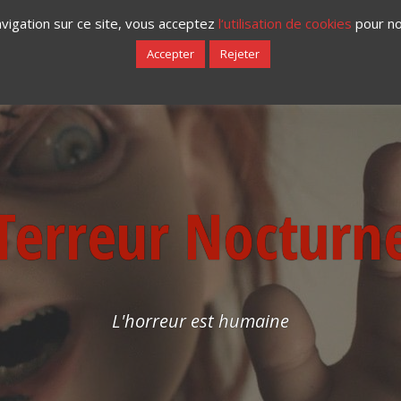
vigation sur ce site, vous acceptez
l‘utilisation de cookies
pour nos
LITTÉRATURE
FESTIVALS
IDÉES DE FILMS À VOIR
PAROLE D’HORR
Accepter
Rejeter
Terreur Nocturn
L'horreur est humaine