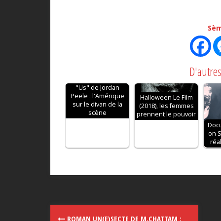
Sèm
D'autres
"Us" de Jordan
Peele : l'Amérique
Halloween Le Film
sur le divan de la
(2018), les femmes
scène
prennent le pouvoir
Docu
on S
réa
ROMAN UN(E)SECTE DE M.CHATTAM :