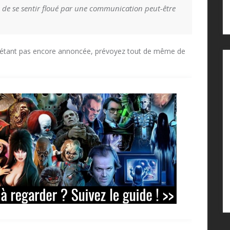
 de se sentir floué par une communication peut-être
e n’étant pas encore annoncée, prévoyez tout de même de