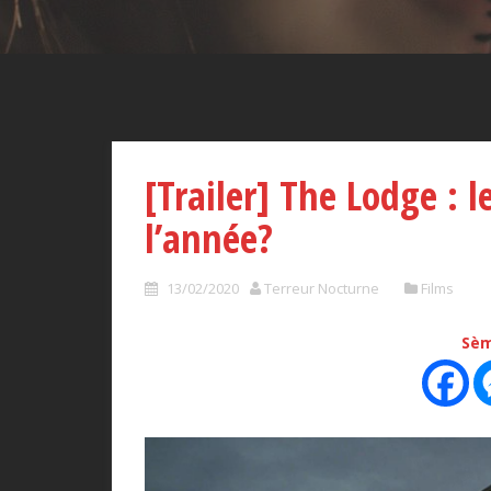
[Trailer] The Lodge : l
l’année?
13/02/2020
Terreur Nocturne
Films
Sèm