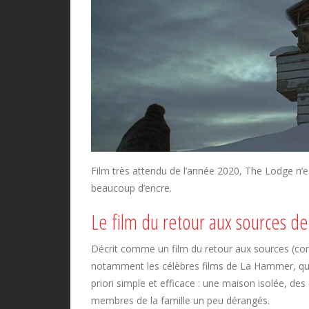
Film très attendu de l’année 2020, The Lodge n’es
beaucoup d’encre.
Le film du retour aux sources de 
Décrit comme un film du retour aux sources (co
notamment les célèbres films de La Hammer, qui
priori simple et efficace : une maison isolée, des
membres de la famille un peu dérangés.