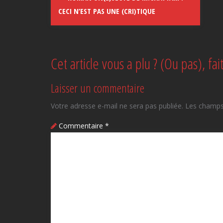
CECI N’EST PAS UNE (CRI)TIQUE
Cet article vous a plu ? (Ou pas), fai
Laisser un commentaire
Votre adresse e-mail ne sera pas publiée.
Les champs 
Commentaire
*