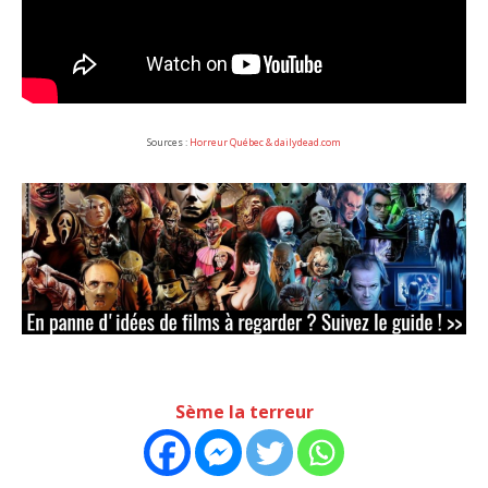
Sources :
Horreur Québec &
dailydead.com
Sème la terreur