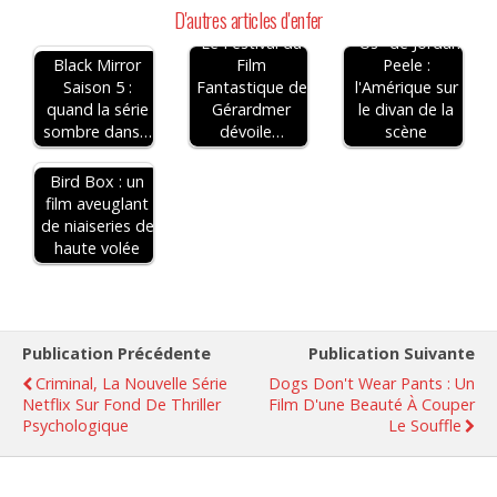
D'autres articles d'enfer
"Us" de Jordan
Le Festival du
Black Mirror
Peele :
Film
Saison 5 :
l'Amérique sur
Fantastique de
quand la série
le divan de la
Gérardmer
sombre dans…
scène
dévoile…
Bird Box : un
film aveuglant
de niaiseries de
haute volée
Publication Précédente
Publication Suivante
Criminal, La Nouvelle Série
Dogs Don't Wear Pants : Un
Netflix Sur Fond De Thriller
Film D'une Beauté À Couper
Psychologique
Le Souffle